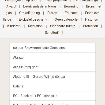
Award
|
Bedrijfsmissie in brons
|
Beweging
|
Brons met
glas
|
Crowdfunding
|
Dieren
|
Educatie
|
Eindeloze
liefde
|
Exclusief geschenk
|
Geen categorie
|
Historisch
|
Kinderen
|
Mediation
|
Openbare ruimte
|
Protection
|
Schutterij
|
50 jaar Bouwcombinatie Goessens
Abrazo
Alles kûmptj goot
Alouette III – Gerard Wijntje 60 jaar
Balans
BCL Steek en ’t BCL steekske